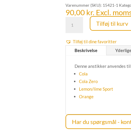
Varenummer (SKU):
15421-1
Katego
90,00
kr.
Excl. mom
Anstikker
Tilføj til kurv
til
sodavand,
Tilføj til dine favoritter
saft
og
Beskrivelse
Yderlig
juice
antal
Denne anstikker anvendes til
Cola
Cola Zero
Lemon/lime Sport
Orange
Har du spørgsmål - kont