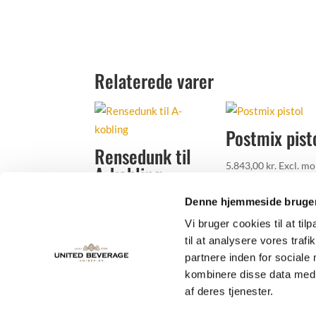
Relaterede varer
Postmix pist
Rensedunk til
5.843,00
kr.
Excl. m
A-kobling
Tilføj til favorit
Denne hjemmeside bruger
725,00
kr.
Excl. moms
Vi bruger cookies til at til
Tilføj til favoritter
til at analysere vores tra
partnere inden for sociale
kombinere disse data med a
af deres tjenester.