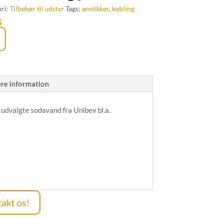
ri:
Tilbehør til udstyr
Tags:
anstikker
,
kobling
s
ere information
 udvalgte sodavand fra Unibev bl.a.
akt os!