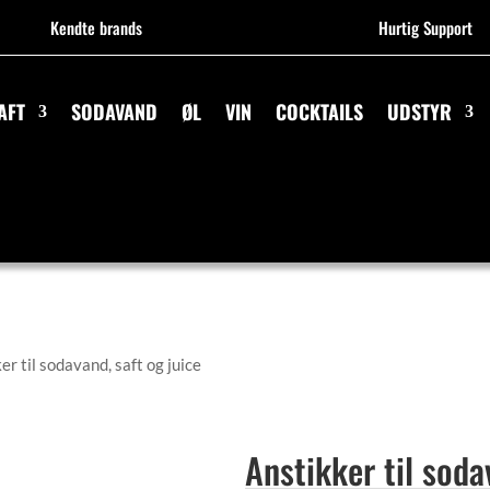
Kendte brands
Hurtig Support
AFT
SODAVAND
ØL
VIN
COCKTAILS
UDSTYR
r til sodavand, saft og juice
Anstikker til soda