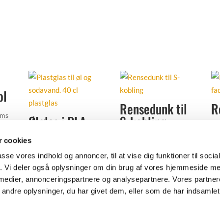
ol
Rensedunk til
R
oms
Ølglas i PLA
S-kobling
17
bioplast – 50
ter
 cookies
725,00
kr.
Excl. moms
stk. 40 cl
passe vores indhold og annoncer, til at vise dig funktioner til soci
Tilføj til favoritter
97,50
kr.
Excl. moms
fik. Vi deler også oplysninger om din brug af vores hjemmeside m
 medier, annonceringspartnere og analysepartnere. Vores partne
Tilføj til favoritter
ndre oplysninger, du har givet dem, eller som de har indsamlet 