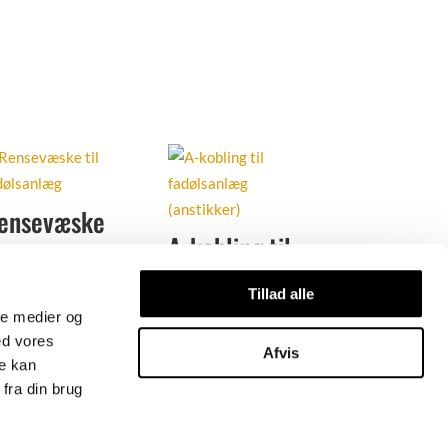
ensevæske
A-kobling til
5,00
kr.
Excl. moms
fadølsanlæg
(anstikker)
Tillad alle
Tilføj til favoritter
ale medier og
550,00
kr.
Excl. moms
ed vores
Afvis
re kan
Tilføj til favoritter
fra din brug