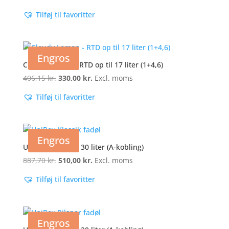
oprindelige
aktuelle
Tilføj til favoritter
pris
pris
var:
er:
552,69 kr..
449,06 kr..
Engros
Cloudy Lemon – RTD op til 17 liter (1+4,6)
406,15
kr.
Den
330,00
kr.
Den
Excl. moms
oprindelige
aktuelle
Tilføj til favoritter
pris
pris
var:
er:
406,15 kr..
330,00 kr..
Engros
UniBev Klassik – 30 liter (A-kobling)
887,70
kr.
Den
510,00
kr.
Den
Excl. moms
oprindelige
aktuelle
Tilføj til favoritter
pris
pris
var:
er:
887,70 kr..
510,00 kr..
Engros