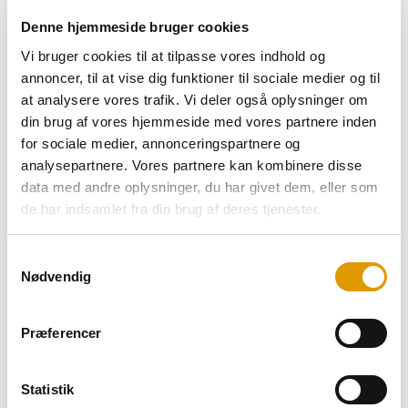
358,08 kr..
290,94 kr..
Denne hjemmeside bruger cookies
Engros
Cola Zero – RTD op til 65 liter (1+5,5)
Vi bruger cookies til at tilpasse vores indhold og
1.215,00
kr.
Den
650,00
kr.
Den
Excl. moms
annoncer, til at vise dig funktioner til sociale medier og til
oprindelige
aktuelle
at analysere vores trafik. Vi deler også oplysninger om
Tilføj til favoritter
pris
pris
din brug af vores hjemmeside med vores partnere inden
var:
er:
for sociale medier, annonceringspartnere og
1.215,00 kr..
650,00 kr..
analysepartnere. Vores partnere kan kombinere disse
Engros
data med andre oplysninger, du har givet dem, eller som
Cola – RTD op til 65 liter (1+5,5)
de har indsamlet fra din brug af deres tjenester.
1.215,00
kr.
Den
650,00
kr.
Den
Excl. moms
oprindelige
aktuelle
Tilføj til favoritter
Samtykkevalg
pris
pris
Nødvendig
var:
er:
1.215,00 kr..
650,00 kr..
Engros
Præferencer
Cabernet Rødvin 12% 10 ltr (Bag-in-box)
552,69
kr.
Den
449,06
kr.
Den
Excl. moms
Statistik
oprindelige
aktuelle
Tilføj til favoritter