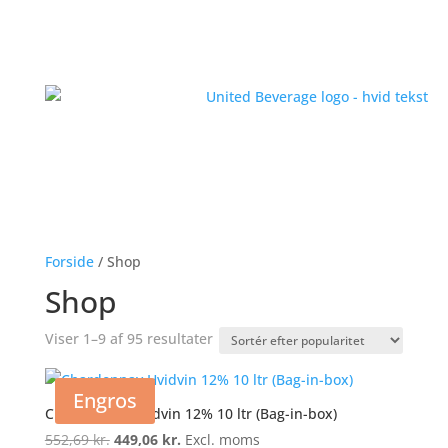
Forside
/ Shop
Shop
Viser 1–9 af 95 resultater
Sorteret
efter
popularitet
Engros
Chardonnay Hvidvin 12% 10 ltr (Bag-in-box)
552,69
kr.
Den
449,06
kr.
Den
Excl. moms