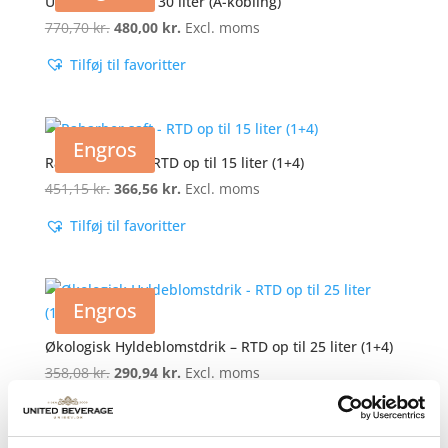
UniBev Pilsner – 30 liter (A-kobling)
770,70
kr.
Den
480,00
kr.
Den
Excl. moms
oprindelige
aktuelle
Tilføj til favoritter
pris
pris
var:
er:
770,70 kr..
480,00 kr..
Engros
Rabarber saft – RTD op til 15 liter (1+4)
451,15
kr.
Den
366,56
kr.
Den
Excl. moms
oprindelige
aktuelle
Tilføj til favoritter
pris
pris
var:
er:
451,15 kr..
366,56 kr..
Engros
Økologisk Hyldeblomstdrik – RTD op til 25 liter (1+4)
358,08
kr.
Den
290,94
kr.
Den
Excl. moms
oprindelige
aktuelle
Tilføj til favoritter
pris
pris
var:
er: