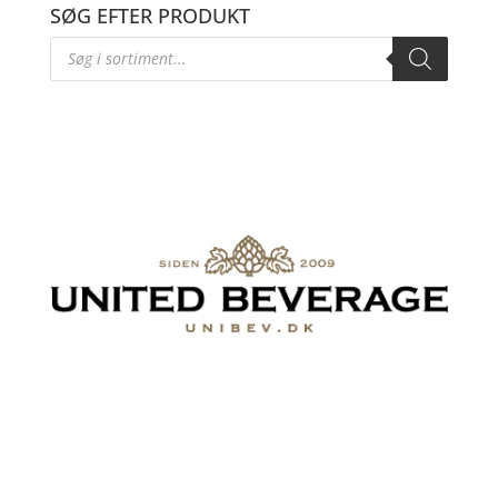
SØG EFTER PRODUKT
Products
search
United Beverage Nordic ApS
Sindalsvej 50
8240 Risskov
Tlf.
+45 70 15 00 80