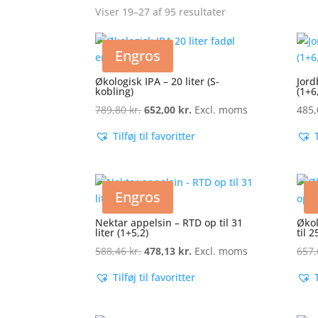
Viser 19–27 af 95 resultater
Sorteret
efter
popularitet
Engros
Økologisk IPA – 20 liter (S-
Jord
kobling)
(1+6
789,80
kr.
Den
652,00
kr.
Den
Excl. moms
485
oprindelige
aktuelle
Tilføj til favoritter
pris
pris
var:
er:
789,80 kr..
652,00 kr..
Engros
Nektar appelsin – RTD op til 31
Økol
liter (1+5,2)
til 2
588,46
kr.
Den
478,13
kr.
Den
Excl. moms
657
oprindelige
aktuelle
Tilføj til favoritter
pris
pris
var:
er:
588,46 kr..
478,13 kr..