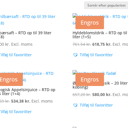
Engros
bærsaft – RTD op til 39 liter
Hyldeblomstdrik – RTD op til
,8)
liter (1+5)
,00
kr.
Excl. moms
761,54
kr.
Den
618,75
kr.
Den
Excl. m
oprindelige
aktuelle
Tilføj til favoritter
Tilføj til favoritter
pris
pris
var:
er:
761,54 kr..
618,75 kr
Engros
Engros
ØKOLOGISK Klassik – 20 liter 
kobling)
ogisk Appelsinjuice – RTD op
5 liter (1+4)
657,20
kr.
Den
580,00
kr.
Den
Excl. m
,69
kr.
Den
534,38
kr.
Den
Excl. moms
oprindelige
aktuelle
Tilføj til favoritter
oprindelige
aktuelle
pris
pris
Tilføj til favoritter
pris
pris
var:
er:
var:
er:
657,20 kr..
580,00 kr
657,69 kr..
534,38 kr..