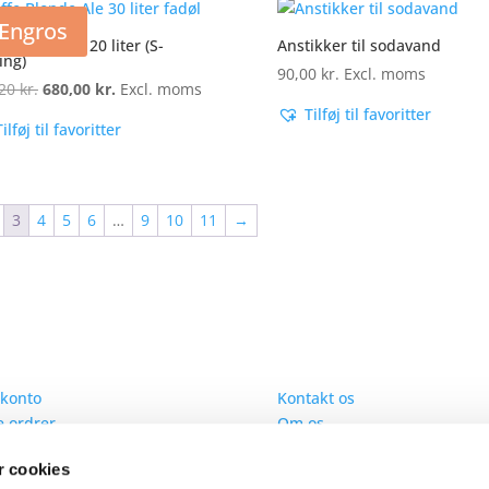
Engros
E BLONDE – 20 liter (S-
Anstikker til sodavand
ing)
90,00
kr.
Excl. moms
,20
kr.
Den
680,00
kr.
Den
Excl. moms
oprindelige
aktuelle
Tilføj til favoritter
Tilføj til favoritter
pris
pris
var:
er:
751,20 kr..
680,00 kr..
3
4
5
6
…
9
10
11
→
 konto
Information
 konto
Kontakt os
 ordrer
Om os
 adresser
Handelsbetingelser
 cookies
 informationer
Cookies