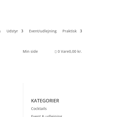
s
Udstyr
Event/udlejning
Praktisk
Min side
0 Vare
0,00 kr.
KATEGORIER
Cocktails
Event & udlejning