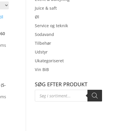
Juice & saft
Øl
Service og teknik
 60
Sodavand
Tilbehør
oms
Udstyr
Ukategoriseret
Vin BiB
..
SØG EFTER PRODUKT
(S-
Products
search
oms
..