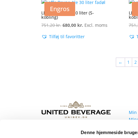
Engros
LEFFE BRUNE – 20 liter (S-
LEFF
kobling)
kobl
751,20
kr.
Den
680,00
kr.
Den
Excl. moms
751
oprindelige
aktuelle
Tilføj til favoritter
pris
pris
var:
er:
751,20 kr..
680,00 kr..
←
1
2
Min
Min
Mine
Mine
United Beverage Nordic ApS
Denne hjemmeside bruger
Mine
Sindalsvej 50