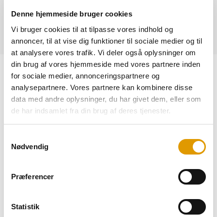
Denne hjemmeside bruger cookies
HAR DU SPØRGSMÅL - KONTAKT OS!
Vi bruger cookies til at tilpasse vores indhold og
annoncer, til at vise dig funktioner til sociale medier og til
at analysere vores trafik. Vi deler også oplysninger om
Leffe Blonde er kendt for sin subtile elegance og unikke
din brug af vores hjemmeside med vores partnere inden
karakter, og den vil uden tvivl fortrylle dine smagsløg med sin
for sociale medier, annonceringspartnere og
forfriskende og fyldige smagsprofil.
analysepartnere. Vores partnere kan kombinere disse
data med andre oplysninger, du har givet dem, eller som
Denne gyldne ale skiller sig ud med sin strålende farve og et
de har indsamlet fra din brug af deres tjenester.
livligt, vedvarende skum, der pirrer sanserne allerede ved
første øjekast.
Samtykkevalg
Nødvendig
Smagsprofil:
Smag en harmonisk sammensætning af let
maltede noter, delikate krydderier og en diskret frugtagtig
sødme. Leffe Blonde byder på en behagelig kompleksitet,
Præferencer
hvor du vil opdage antydninger af banan, citrus og en subtil
honningsødme. En let humlebitterhed afrunder oplevelsen og
Statistik
skaber en velafbalanceret smagsoplevelse.