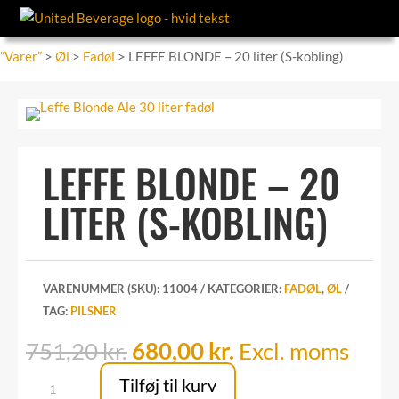
”Varer”
>
Øl
>
Fadøl
> LEFFE BLONDE – 20 liter (S-kobling)
LEFFE BLONDE – 20
LITER (S-KOBLING)
VARENUMMER (SKU):
11004
KATEGORIER:
FADØL
,
ØL
TAG:
PILSNER
Den
Den
751,20
kr.
680,00
kr.
Excl. moms
oprindelige
aktuelle
LEFFE
Tilføj til kurv
pris
pris
BLONDE