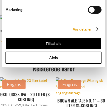
Du kunne også være interesseret i…
Marketing
KULSYRE 6 KG
Vis detaljer
350,00
kr.
Excl. moms
Tilføj til favoritter
Tillad alle
Afvis
Relaterede varer
Engros
Engros
ØKOLOGISK IPA – 20 LITER (S-
KOBLING)
BROWN ALE “ALE NO. 1” – 30
LITER (S-KOBLING)
Den
Den
789,80
kr.
652,00
kr.
Excl. moms