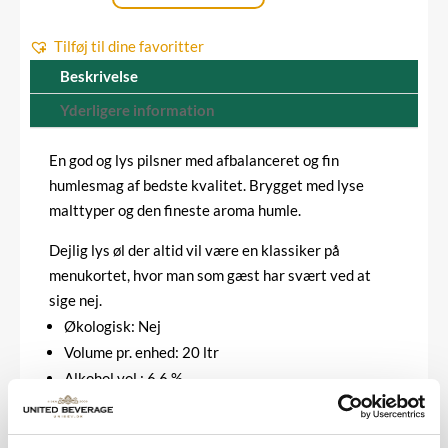
var:
er:
-
751,20 kr..
680,00 kr..
Tilføj til dine favoritter
20
liter
Beskrivelse
(S-
Yderligere information
kobling)
antal
En god og lys pilsner med afbalanceret og fin
humlesmag af bedste kvalitet. Brygget med lyse
malttyper og den fineste aroma humle.
Dejlig lys øl der altid vil være en klassiker på
menukortet, hvor man som gæst har svært ved at
sige nej.
Økologisk: Nej
Volume pr. enhed: 20 ltr
Alkohol vol.: 6,6 %
Indeholder allergener: Ja
Kobling: (S-kobling)