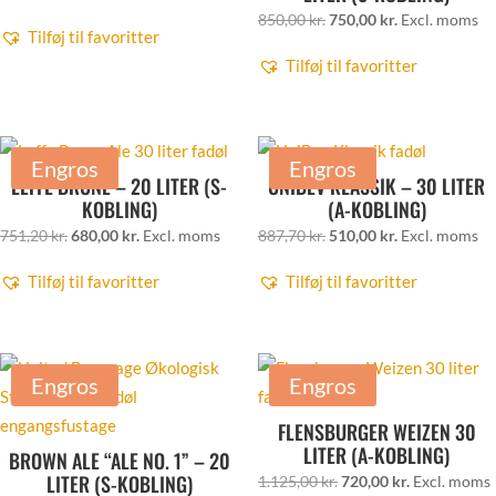
oprindelige
aktuelle
Den
Den
850,00
kr.
750,00
kr.
Excl. moms
Tilføj til favoritter
pris
pris
oprindelige
aktuelle
Tilføj til favoritter
var:
er:
pris
pris
789,80 kr..
652,00 kr..
var:
er:
850,00 kr..
750,00 kr..
Engros
Engros
LEFFE BRUNE – 20 LITER (S-
UNIBEV KLASSIK – 30 LITER
KOBLING)
(A-KOBLING)
Den
Den
Den
Den
751,20
kr.
680,00
kr.
Excl. moms
887,70
kr.
510,00
kr.
Excl. moms
oprindelige
aktuelle
oprindelige
aktuelle
Tilføj til favoritter
Tilføj til favoritter
pris
pris
pris
pris
var:
er:
var:
er:
751,20 kr..
680,00 kr..
887,70 kr..
510,00 kr..
Engros
Engros
FLENSBURGER WEIZEN 30
LITER (A-KOBLING)
BROWN ALE “ALE NO. 1” – 20
LITER (S-KOBLING)
Den
Den
1.125,00
kr.
720,00
kr.
Excl. moms