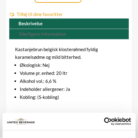
var:
er:
-
751,20 kr..
680,00 kr..
Tilføj til dine favoritter
20
liter
Beskrivelse
(S-
Yderligere information
kobling)
antal
Kastanjebrun belgisk klosterølmed fyldig
karamelsødme og mild bitterhed.
Økologisk: Nej
Volume pr. enhed: 20 ltr
Alkohol vol.: 6,6 %
Indeholder allergener: Ja
Kobling: (S-kobling)
HAR DU SPØRGSMÅL - KONTAKT OS!