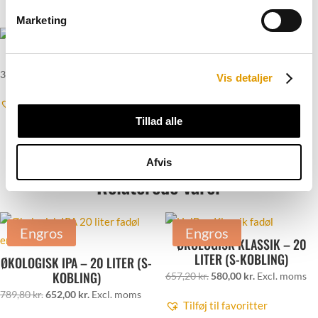
Du kunne også være interesseret i…
Marketing
KULSYRE 6 KG
350,00
kr.
Excl. moms
Vis detaljer
Tilføj til favoritter
Tillad alle
Afvis
Relaterede varer
Engros
Engros
ØKOLOGISK KLASSIK – 20
LITER (S-KOBLING)
ØKOLOGISK IPA – 20 LITER (S-
KOBLING)
Den
Den
657,20
kr.
580,00
kr.
Excl. moms
Den
Den
oprindelige
aktuelle
789,80
kr.
652,00
kr.
Excl. moms
Tilføj til favoritter
oprindelige
aktuelle
pris
pris