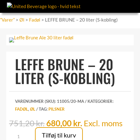
”Varer”
>
Øl
>
Fadøl
> LEFFE BRUNE – 20 liter (S-kobling)
LEFFE BRUNE – 20
LITER (S-KOBLING)
VARENUMMER (SKU):
11005/20-MA
KATEGORIER:
FADØL
,
ØL
TAG:
PILSNER
Den
Den
751,20
kr.
680,00
kr.
Excl. moms
oprindelige
aktuelle
LEFFE
Tilføj til kurv
pris
pris
BRUNE