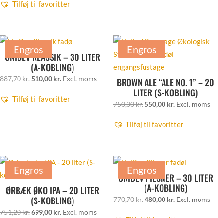
Tilføj til favoritter
pris
pris
var:
er:
var:
er:
657,20 kr..
580,00 kr..
789,80 kr..
652,00 kr..
Engros
Engros
UNIBEV KLASSIK – 30 LITER
(A-KOBLING)
Den
Den
887,70
kr.
510,00
kr.
Excl. moms
BROWN ALE “ALE NO. 1” – 20
LITER (S-KOBLING)
oprindelige
aktuelle
Tilføj til favoritter
pris
pris
Den
Den
750,00
kr.
550,00
kr.
Excl. moms
var:
er:
oprindelige
aktuelle
Tilføj til favoritter
887,70 kr..
510,00 kr..
pris
pris
var:
er:
750,00 kr..
550,00 kr..
Engros
Engros
UNIBEV PILSNER – 30 LITER
(A-KOBLING)
ØRBÆK ØKO IPA – 20 LITER
(S-KOBLING)
Den
Den
770,70
kr.
480,00
kr.
Excl. moms
Den
Den
oprindelige
aktuelle
751,20
kr.
699,00
kr.
Excl. moms