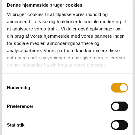
Leffe Brune – en belgisk klassiker, der løfter øloplevelsen til
Denne hjemmeside bruger cookies
nye højder. Leffe Brune er kendt for sin rige karakter og dybe
Vi bruger cookies til at tilpasse vores indhold og
kompleksitet, og denne mørke ale vil uden tvivl imponere dig
annoncer, til at vise dig funktioner til sociale medier og til
med sin sofistikerede smagsprofil.
at analysere vores trafik. Vi deler også oplysninger om
din brug af vores hjemmeside med vores partnere inden
Leffe Brune – En Særpræget Mørk Øloplevelse:
for sociale medier, annonceringspartnere og
Beskrivelse:
Leffe Brune er en delikat skabning af de erfarne
analysepartnere. Vores partnere kan kombinere disse
bryggere fra Abbaye de Leffe i Belgien. Denne brune ale
data med andre oplysninger, du har givet dem, eller som
betager med sin dybe ravfarve og et tæt, cremet skum, der
de har indsamlet fra din brug af deres tjenester.
lover en intens smagsoplevelse fra første tår.
Samtykkevalg
Smagsprofil:
Oplev en kompleks blanding af maltede noter,
Nødvendig
karamel, tørret frugt og en behagelig sødme. Leffe Brune
imponerer med sin velafbalancerede kombination af nødder,
Præferencer
krydderier og subtile hints af chokolade. Den dybe
maltkarakter giver en fornemmelse af varme og fuldender
øllets sofistikerede smag.
Statistik