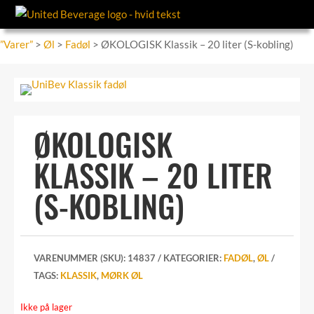
”Varer”
>
Øl
>
Fadøl
> ØKOLOGISK Klassik – 20 liter (S-kobling)
ØKOLOGISK
KLASSIK – 20 LITER
(S-KOBLING)
VARENUMMER (SKU):
14837
KATEGORIER:
FADØL
,
ØL
TAGS:
KLASSIK
,
MØRK ØL
Ikke på lager