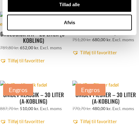
Relaterede varer
Tillad alle
Engros
Engros
Afvis
LEFFE BRUNE – 20 LITER (S-
KOBLING)
ØKOLOGISK IPA – 20 LITER (S-
KOBLING)
Den
Den
751,20
kr.
680,00
kr.
Excl. moms
Den
Den
oprindelige
aktuelle
789,80
kr.
652,00
kr.
Excl. moms
Tilføj til favoritter
oprindelige
aktuelle
pris
pris
Tilføj til favoritter
pris
pris
var:
er:
var:
er:
751,20 kr..
680,00 kr..
789,80 kr..
652,00 kr..
Engros
Engros
UNIBEV KLASSIK – 30 LITER
UNIBEV PILSNER – 30 LITER
(A-KOBLING)
(A-KOBLING)
Den
Den
Den
Den
887,70
kr.
510,00
kr.
Excl. moms
770,70
kr.
480,00
kr.
Excl. moms
oprindelige
aktuelle
oprindelige
aktuelle
Tilføj til favoritter
Tilføj til favoritter
pris
pris
pris
pris
var:
er:
var:
er: