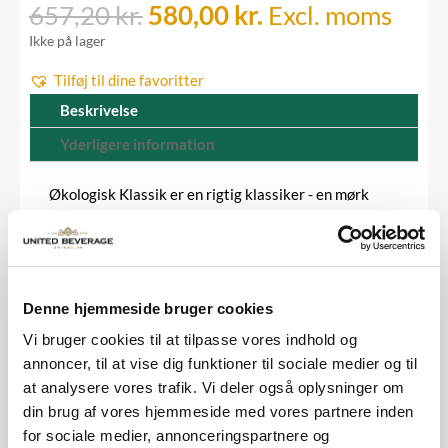
Den
Den
657,20
kr.
580,00
kr.
Excl. moms
oprindelige
aktuelle
Ikke på lager
pris
pris
Tilføj til dine favoritter
var:
er:
657,20 kr..
580,00 kr..
Beskrivelse
Yderligere information
Økologisk Klassik er en rigtig klassiker - en mørk
nydelse med en dejlig frisk bitterhed og fyldig smag.
Klassik er en skøn mørk og frugtig øl med en mild
karakter. Undergæret.
Økologisk: Nej
Denne hjemmeside bruger cookies
Volume pr. enhed: 20 ltr
Vi bruger cookies til at tilpasse vores indhold og
Alkohol vol.: 4,7 %
annoncer, til at vise dig funktioner til sociale medier og til
Indeholder allergener: Ja
at analysere vores trafik. Vi deler også oplysninger om
Kobling: (A-kobling)
din brug af vores hjemmeside med vores partnere inden
for sociale medier, annonceringspartnere og