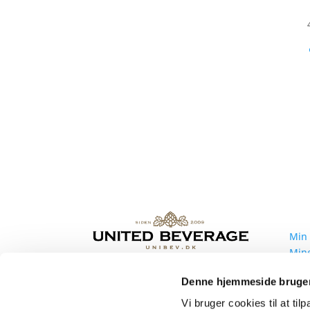
Min
Min
Mine
Mine
United Beverage Nordic ApS
Denne hjemmeside bruger
Mine
Sindalsvej 50
Bliv
Vi bruger cookies til at til
8240 Risskov