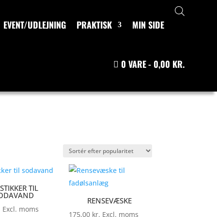
EVENT/UDLEJNING
PRAKTISK
MIN SIDE
0 VARE
0,00 KR.
STIKKER TIL
ODAVAND
RENSEVÆSKE
.
Excl. moms
175,00
kr.
Excl. moms