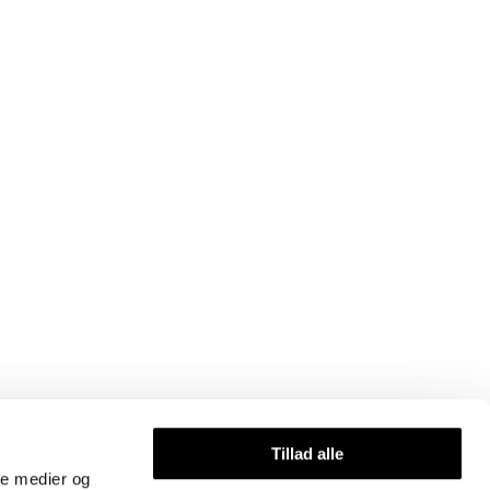
Vi modtager
Tillad alle
ale medier og