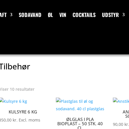
AFT
SODAVAND
ØL
VIN
COCKTAILS
UDSTYR
Tilbehør
Sorteret
Viser 10 resultater
efter
popularitet
KULSYRE 6 KG
AN
S
ØLGLAS I PLA
350,00
kr.
Excl. moms
BIOPLAST – 50 STK. 40
90,00
kr
CL