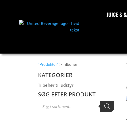
JUICE & S
”Produkter”
> Tilbehør
KATEGORIER
Tilbehør til udstyr
SØG EFTER PRODUKT
Products
search