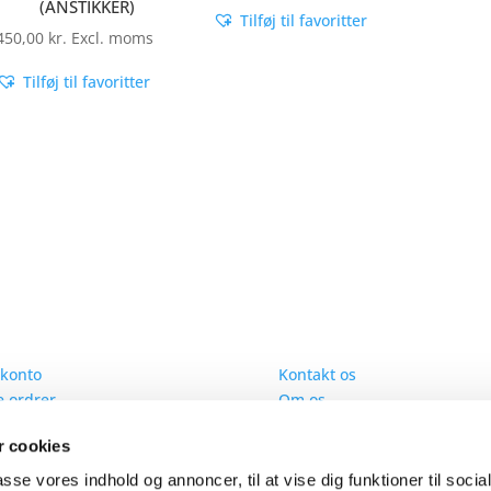
(ANSTIKKER)
Tilføj til favoritter
450,00
kr.
Excl. moms
Tilføj til favoritter
 konto
Information
 konto
Kontakt os
 ordrer
Om os
 adresser
Handelsbetingelser
 cookies
 informationer
Cookies
 oprettet som kunde
Fødevarerapport
passe vores indhold og annoncer, til at vise dig funktioner til soci