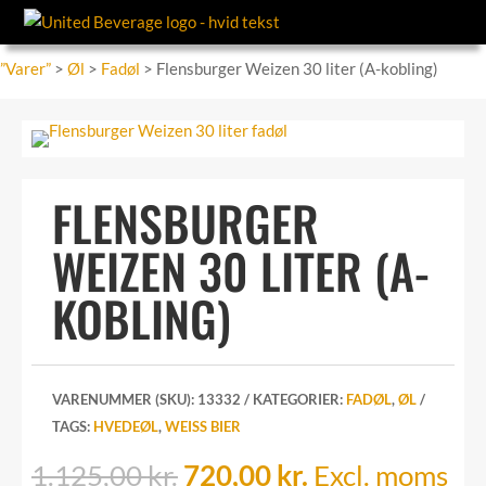
”Varer”
>
Øl
>
Fadøl
> Flensburger Weizen 30 liter (A-kobling)
FLENSBURGER
WEIZEN 30 LITER (A-
KOBLING)
VARENUMMER (SKU):
13332
KATEGORIER:
FADØL
,
ØL
TAGS:
HVEDEØL
,
WEISS BIER
Den
Den
1.125,00
kr.
720,00
kr.
Excl. moms