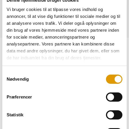
Denne hjemmeside bruger cookies
Kobling: A-kobling
Vi bruger cookies til at tilpasse vores indhold og
annoncer, til at vise dig funktioner til sociale medier og til
HAR DU SPØRGSMÅL - KONTAKT OS!
at analysere vores trafik. Vi deler også oplysninger om
din brug af vores hjemmeside med vores partnere inden
for sociale medier, annonceringspartnere og
Flensburger Weizen – den autentiske smag af tysk hvedeøl.
analysepartnere. Vores partnere kan kombinere disse
data med andre oplysninger, du har givet dem, eller som
Ønsker du at tilføje en ægte smagsoplevelse af tysk hvedeøl
de har indsamlet fra din brug af deres tjenester.
til din drikkevaremenu? Så er Flensburger Weizen det
perfekte valg! Vores øl er brygget med omhu og byder på den
Samtykkevalg
autentiske smag af Tysklands berømte traditioner inden for
Nødvendig
hvedeøl.
Hvedeøl har vundet stort indpas hos danskerne gennem de
Præferencer
seneste år, og både mænd og kvinder drikker den med stort
velbehag. Vores Flensburger Weizen er en forfriskende og
Statistik
karakteristisk øl, der skiller sig ud med sin lette krop,
hvedens behagelige, krydrede smag og den karakteristiske