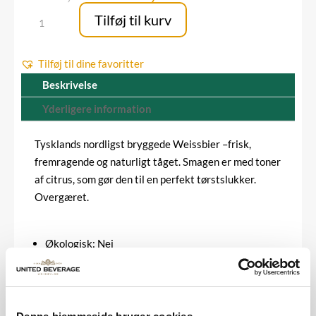
oprindelige
aktuelle
Flensburger
Tilføj til kurv
pris
pris
Weizen
var:
er:
30
1.125,00 kr..
720,00 kr..
Tilføj til dine favoritter
liter
(A-
Beskrivelse
kobling)
Yderligere information
antal
Tysklands nordligst bryggede Weissbier –frisk,
fremragende og naturligt tåget. Smagen er med toner
af citrus, som gør den til en perfekt tørstslukker.
Overgæret.
Økologisk: Nej
Volume pr. enhed: 30 ltr
Alkohol vol.: 5,1 %
Indeholder allergener: Ja