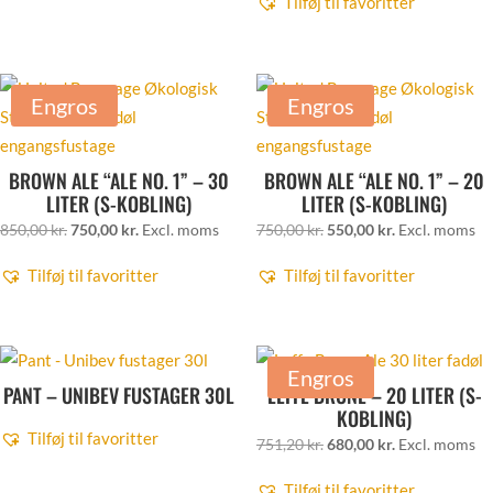
Tilføj til favoritter
var:
er:
pris
pris
657,20 kr..
580,00 kr..
var:
er:
789,80 kr..
652,00 kr..
Engros
Engros
BROWN ALE “ALE NO. 1” – 30
BROWN ALE “ALE NO. 1” – 20
LITER (S-KOBLING)
LITER (S-KOBLING)
Den
Den
Den
Den
850,00
kr.
750,00
kr.
Excl. moms
750,00
kr.
550,00
kr.
Excl. moms
oprindelige
aktuelle
oprindelige
aktuelle
Tilføj til favoritter
Tilføj til favoritter
pris
pris
pris
pris
var:
er:
var:
er:
850,00 kr..
750,00 kr..
750,00 kr..
550,00 kr..
Engros
PANT – UNIBEV FUSTAGER 30L
LEFFE BRUNE – 20 LITER (S-
KOBLING)
Tilføj til favoritter
Den
Den
751,20
kr.
680,00
kr.
Excl. moms
oprindelige
aktuelle
Tilføj til favoritter