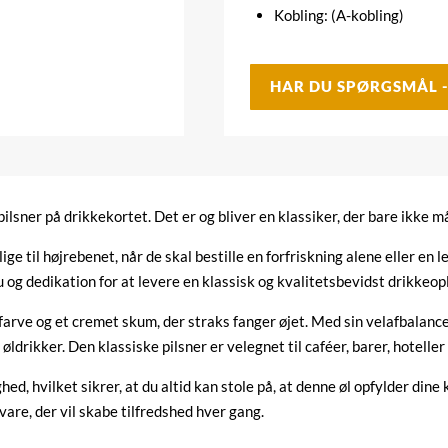
Kobling: (A-kobling)
HAR DU SPØRGSMÅL 
pilsner på drikkekortet. Det er og bliver en klassiker, der bare ikke 
lige til højrebenet, når de skal bestille en forfriskning alene eller en
 og dedikation for at levere en klassisk og kvalitetsbevidst drikkeop
 farve og et cremet skum, der straks fanger øjet. Med sin velafbalanc
drikker. Den klassiske pilsner er velegnet til caféer, barer, hoteller
hed, hvilket sikrer, at du altid kan stole på, at denne øl opfylder di
are, der vil skabe tilfredshed hver gang.