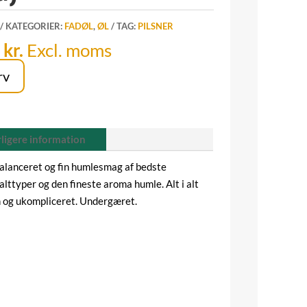
KATEGORIER:
FADØL
,
ØL
TAG:
PILSNER
Den
0
kr.
Excl. moms
elige
aktuelle
rv
pris
er:
kr..
480,00 kr..
ligere information
balanceret og fin humlesmag af bedste
lttyper og den fineste aroma humle. Alt i alt
en og ukompliceret. Undergæret.