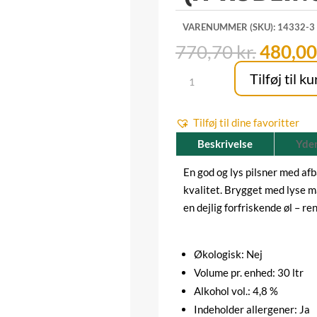
VARENUMMER (SKU):
14332-3
Den
770,70
kr.
480,0
oprind
UniBev
Tilføj til ku
pris
Pilsner
var:
-
770,70 
Tilføj til dine favoritter
30
liter
Beskrivelse
Yder
(A-
En god og lys pilsner med af
kobling)
kvalitet. Brygget med lyse ma
antal
en dejlig forfriskende øl – r
Økologisk: Nej
Volume pr. enhed: 30 ltr
Alkohol vol.: 4,8 %
Indeholder allergener: Ja