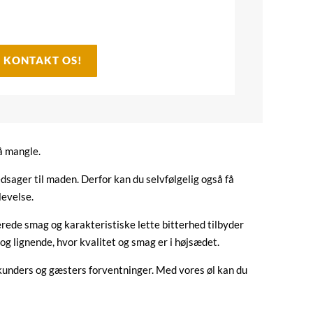
- KONTAKT OS!
må mangle.
 ledsager til maden. Derfor kan du selvfølgelig også få
levelse.
erede smag og karakteristiske lette bitterhed tilbyder
 og lignende, hvor kvalitet og smag er i højsædet.
ne kunders og gæsters forventninger. Med vores øl kan du