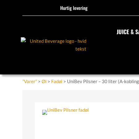
Hurtig levering
JUICE & S
”Varer”
>
Øl
>
Fadøl
> UniBev Pilsner – 30 liter (A-kobling