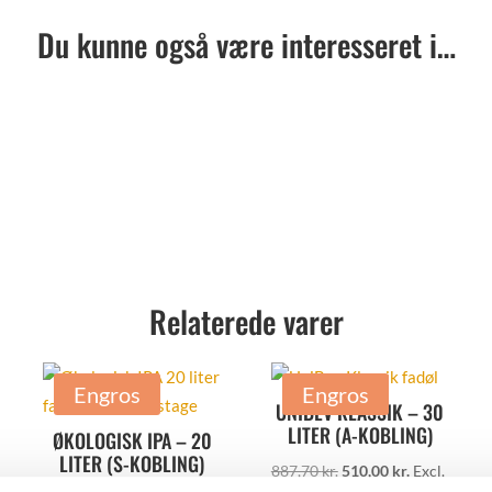
Du kunne også være interesseret i…
Relaterede varer
Engros
Engros
UNIBEV KLASSIK – 30
LITER (A-KOBLING)
ØKOLOGISK IPA – 20
LITER (S-KOBLING)
Den
Den
887,70
kr.
510,00
kr.
Excl.