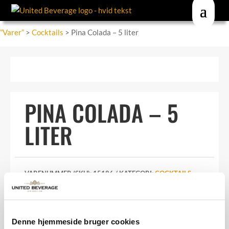
”Varer”
>
Cocktails
> Pina Colada – 5 liter
PINA COLADA – 5
LITER
VARENUMMER (SKU):
15186
KATEGORI:
COCKTAILS
Den
471,37
k
oprindelige
r.
pris
Denne hjemmeside bruger cookies
382,99
kr.