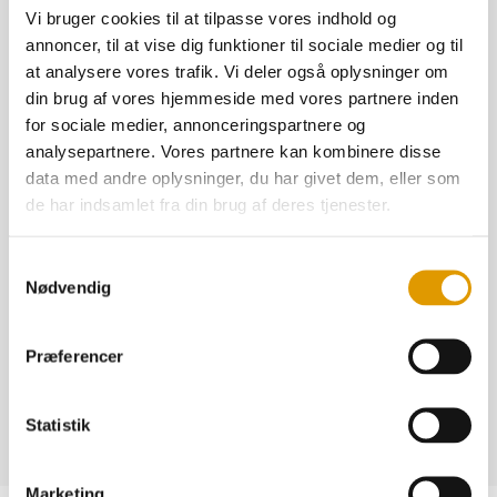
var:
Den
Excl. moms
Vi bruger cookies til at tilpasse vores indhold og
471,37 kr..
aktuelle
annoncer, til at vise dig funktioner til sociale medier og til
Pina
pris
Tilføj til kurv
at analysere vores trafik. Vi deler også oplysninger om
Colada
er:
din brug af vores hjemmeside med vores partnere inden
-
382,99 kr..
for sociale medier, annonceringspartnere og
Tilføj til dine favoritter
5
analysepartnere. Vores partnere kan kombinere disse
liter
data med andre oplysninger, du har givet dem, eller som
Antal L: 5 ltr Bag-in-Box færdigblandet Pina Colada
antal
de har indsamlet fra din brug af deres tjenester.
m. taphane
Ingredienser: Blended Rum, Pineapple Juice
Samtykkevalg
Concentrate, Pineapple Puree, Coconut Water,
Nødvendig
Pineapple-Coconut Compound Flavorings, Citric Acid,
Water, Salt, Sugar, Stabilizers
Præferencer
Alkoholprocent: 13,8%
Statistik
HAR DU SPØRGSMÅL - KONTAKT OS!
Marketing