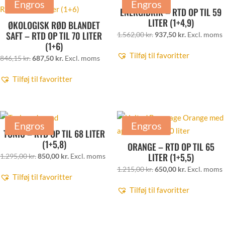
Engros
Engros
ENERGIDRIK – RTD OP TIL 59
LITER (1+4,9)
ØKOLOGISK RØD BLANDET
SAFT – RTD OP TIL 70 LITER
Den
Den
1.562,00
kr.
937,50
kr.
Excl. moms
(1+6)
oprindelige
aktuelle
Tilføj til favoritter
Den
Den
846,15
kr.
687,50
kr.
Excl. moms
pris
pris
oprindelige
aktuelle
var:
er:
Tilføj til favoritter
pris
pris
1.562,00 kr..
937,50 kr..
var:
er:
846,15 kr..
687,50 kr..
Engros
Engros
TONIC – RTD OP TIL 68 LITER
(1+5,8)
ORANGE – RTD OP TIL 65
LITER (1+5,5)
Den
Den
1.295,00
kr.
850,00
kr.
Excl. moms
oprindelige
aktuelle
Den
Den
1.215,00
kr.
650,00
kr.
Excl. moms
Tilføj til favoritter
pris
pris
oprindelige
aktuelle
Tilføj til favoritter
var:
er:
pris
pris
1.295,00 kr..
850,00 kr..
var:
er:
1.215,00 kr..
650,00 kr..