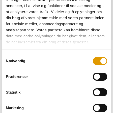
Indeholder mineraler:Nej
annoncer, til at vise dig funktioner til sociale medier og til
Blandingsforhold: 1+5,8
at analysere vores trafik. Vi deler også oplysninger om
din brug af vores hjemmeside med vores partnere inden
for sociale medier, annonceringspartnere og
HAR DU SPØRGSMÅL - KONTAKT OS!
analysepartnere. Vores partnere kan kombinere disse
data med andre oplysninger, du har givet dem, eller som
de har indsamlet fra din brug af deres tjenester.
Ønsker du at tilbyde dine kunder og gæster en drik med en
festlig og forførende smag? Så er vores rød sodavand Sirup
Samtykkevalg
det perfekte valg for dig!
Nødvendig
Vores sirup til rød sodavand er skabt med passion for at give
en intens og fristende smagsoplevelse. Med vores sirup kan
Præferencer
du nemt forvandle dine drikkevarer til en festlig og farverig
oplevelse, der vil glæde dine kunder – børn såvel som voksne
med mere eller mindre barnlige sjæle.
Statistik
Vi anvender nøje udvalgte ingredienser af højeste kvalitet til
at skabe vores røde sodavand sirup. Den leverer en perfekt
Marketing