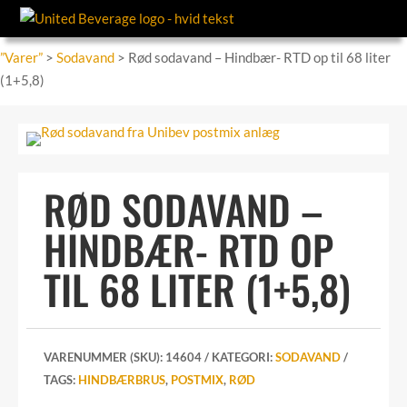
”Varer”
>
Sodavand
> Rød sodavand – Hindbær- RTD op til 68 liter
(1+5,8)
RØD SODAVAND –
HINDBÆR- RTD OP
TIL 68 LITER (1+5,8)
VARENUMMER (SKU):
14604
KATEGORI:
SODAVAND
TAGS:
HINDBÆRBRUS
,
POSTMIX
,
RØD