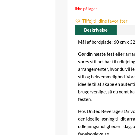
Ikke på lager
Tilføj til dine favoritter
Beskrivelse
Mål af bordplade: 60 cm x 3
Gør din næste fest eller arr
vores stilladsbar til udlejnin
arrangementer, hvor du vil le
stil og bekvemmelighed. Vore
ideelle til at skabe en auten
brugervenlige, så du nemt k
festen.
Hos United Beverage står vor
den ideelle løsning til dit a
udlejningsmuligheder i dag, o
fadølsoplevelse!