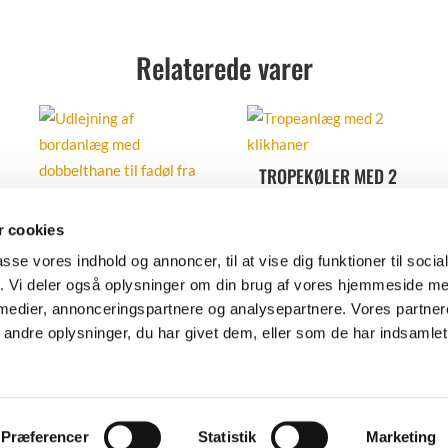
Relaterede varer
TROPEKØLER MED 2
KLIK HANER
BORDANLÆG TIL FADØL
 cookies
800,00
kr.
Excl. moms
UDLEJES
passe vores indhold og annoncer, til at vise dig funktioner til soci
Tilføj til favoritter
750,00
kr.
Excl. moms
fik. Vi deler også oplysninger om din brug af vores hjemmeside m
 medier, annonceringspartnere og analysepartnere. Vores partne
Tilføj til favoritter
ndre oplysninger, du har givet dem, eller som de har indsamlet 
Præferencer
Statistik
Marketing