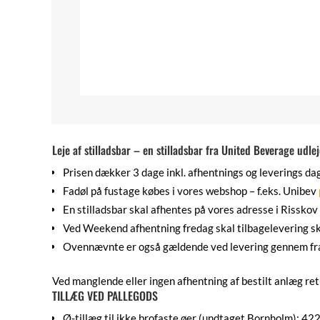
Leje af stilladsbar – en stilladsbar fra United Beverage udl
Prisen dækker 3 dage inkl. afhentnings og leverings dag
Fadøl på fustage købes i vores webshop – f.eks. Unibev
En stilladsbar skal afhentes på vores adresse i Risskov
Ved Weekend afhentning fredag skal tilbagelevering s
Ovennævnte er også gældende ved levering gennem f
Ved manglende eller ingen afhentning af bestilt anlæg ret
TILLÆG VED PALLEGODS
Ø-tillæg til ikke brofaste øer (undtaget Bornholm): 4