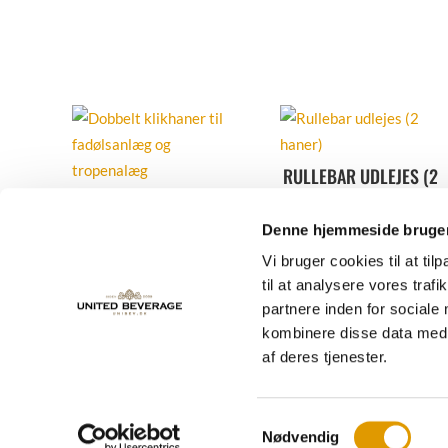
RULLEBAR UDLEJES (2
HANER)
EKSTRA KLLIKHANER
TIL TROPEKØLER
Denne hjemmeside bruger
1.100,00
kr.
Excl. moms
UDLEJES
Vi bruger cookies til at til
Tilføj til favoritter
300,00
kr.
Excl. moms
til at analysere vores tra
partnere inden for sociale
Tilføj til favoritter
kombinere disse data med a
af deres tjenester.
Samtykkevalg
Nødvendig