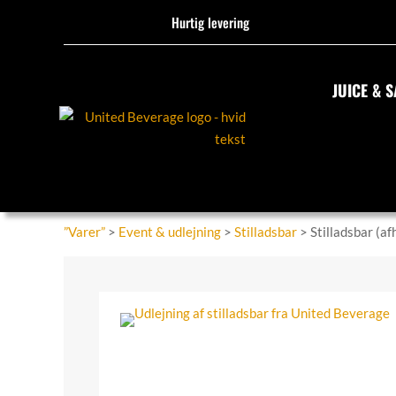
Hurtig levering
JUICE & S
”Varer”
>
Event & udlejning
>
Stilladsbar
> Stilladsbar (af