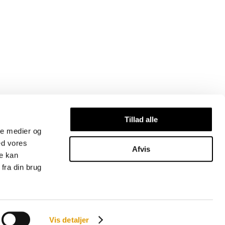
Tillad alle
ale medier og
ed vores
Afvis
re kan
fra din brug
Vis detaljer