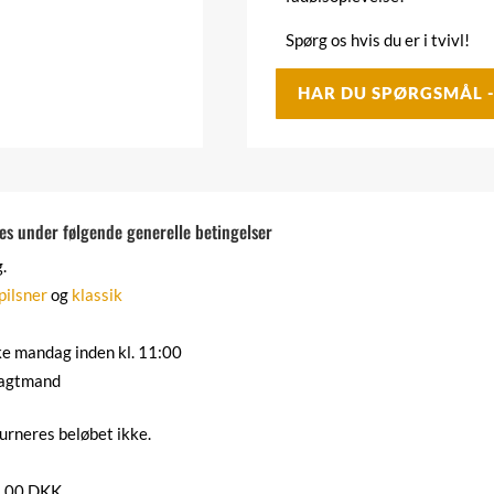
Spørg os hvis du er i tvivl!
HAR DU SPØRGSMÅL 
ejes under følgende generelle betingelser
.
pilsner
og
klassik
ke mandag inden kl. 11:00
ragtmand
urneres beløbet ikke.
22,00 DKK