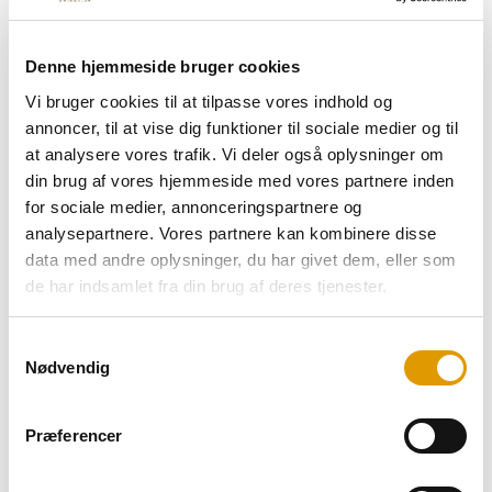
Teknisk service udbydes i hele Danmark
baseret på nedenstående prisstruktur.
Denne hjemmeside bruger cookies
Timer mellem 08:00 – 16:00 575,00
Vi bruger cookies til at tilpasse vores indhold og
kr.
annoncer, til at vise dig funktioner til sociale medier og til
Timer mellem 16:00 - 08:00 775,00
at analysere vores trafik. Vi deler også oplysninger om
kr.
din brug af vores hjemmeside med vores partnere inden
Kørsel pr. km i hele Danmark 4,50 kr.
for sociale medier, annonceringspartnere og
(Ekskl. transport til ikke bro-faste øer - kun efter
analysepartnere. Vores partnere kan kombinere disse
nærmere aftale)
data med andre oplysninger, du har givet dem, eller som
de har indsamlet fra din brug af deres tjenester.
Udkaldstimer weekend & helligdage
afregnes efter aftale
Samtykkevalg
Ovennævnte er baseret på priser ved
Nødvendig
kontraktindgåelse og vil kunne blive ændret
over kontraktperioden afhængig af
Præferencer
prisudviklingen.