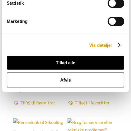
Statistik
Har du spørgsmål - kontakt os!
Marketing
Vis detaljer
Relaterede varer
Tillad alle
Rensedunk til A-
Rensevæske
kobling
Afvis
175,00
kr.
Excl. moms
725,00
kr.
Excl. moms
Tilføj til favoritter
Tilføj til favoritter