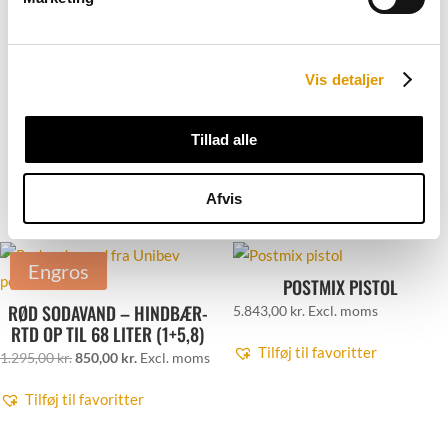
vermouth. Vores tonic sirup åbner i hvert fald for en verden af
kreative og forfriskende smagsoplevelser.
Så hvis du ønsker at udforske en verden af forfriskende
Vis detaljer
smagsoplevelser og imponere dine kunder med unikke
cocktails, så prøv vores sirup i dag. Oplev den karakteristiske
Tillad alle
bitterhed og friskhed, der vil løfte dine drinks til nye højder.
Relaterede varer
Afvis
Engros
POSTMIX PISTOL
RØD SODAVAND – HINDBÆR-
5.843,00
kr.
Excl. moms
RTD OP TIL 68 LITER (1+5,8)
Tilføj til favoritter
Den
Den
1.295,00
kr.
850,00
kr.
Excl. moms
oprindelige
aktuelle
Tilføj til favoritter
pris
pris
var:
er: