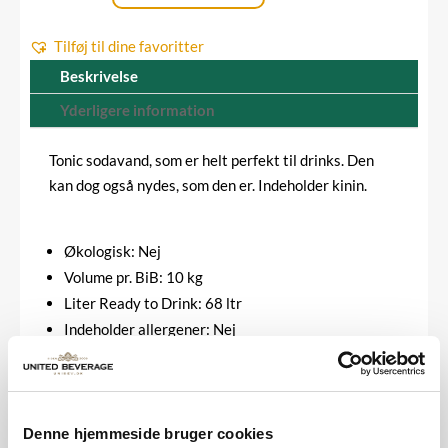
var:
er:
RTD
1.295,00 kr..
850,00 kr..
Tilføj til dine favoritter
op
til
Beskrivelse
68
Yderligere information
liter
(1+5,8)
Tonic sodavand, som er helt perfekt til drinks. Den
antal
kan dog også nydes, som den er. Indeholder kinin.
Økologisk: Nej
Volume pr. BiB: 10 kg
Liter Ready to Drink: 68 ltr
Indeholder allergener: Nej
Indeholder sødestoffer: Nej
Indeholder vitaminer: Nej
Indeholder mineraler:Nej
Blandingsforhold: 1+5,8
Denne hjemmeside bruger cookies