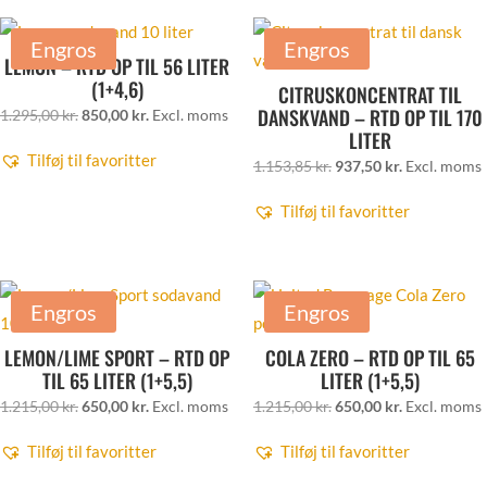
1.295,00 kr..
850,00 kr..
Engros
Engros
LEMON – RTD OP TIL 56 LITER
(1+4,6)
CITRUSKONCENTRAT TIL
DANSKVAND – RTD OP TIL 170
Den
Den
1.295,00
kr.
850,00
kr.
Excl. moms
LITER
oprindelige
aktuelle
Tilføj til favoritter
Den
Den
1.153,85
kr.
937,50
kr.
Excl. moms
pris
pris
oprindelige
aktuelle
var:
er:
Tilføj til favoritter
pris
pris
1.295,00 kr..
850,00 kr..
var:
er:
1.153,85 kr..
937,50 kr..
Engros
Engros
LEMON/LIME SPORT – RTD OP
COLA ZERO – RTD OP TIL 65
TIL 65 LITER (1+5,5)
LITER (1+5,5)
Den
Den
Den
Den
1.215,00
kr.
650,00
kr.
Excl. moms
1.215,00
kr.
650,00
kr.
Excl. moms
oprindelige
aktuelle
oprindelige
aktuelle
Tilføj til favoritter
Tilføj til favoritter
pris
pris
pris
pris