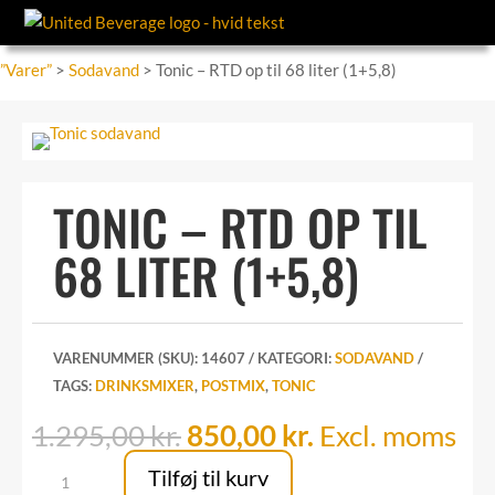
”Varer”
>
Sodavand
> Tonic – RTD op til 68 liter (1+5,8)
TONIC – RTD OP TIL
68 LITER (1+5,8)
VARENUMMER (SKU):
14607
KATEGORI:
SODAVAND
TAGS:
DRINKSMIXER
,
POSTMIX
,
TONIC
Den
Den
1.295,00
kr.
850,00
kr.
Excl. moms
oprindelige
aktuelle
Tonic
Tilføj til kurv
pris
pris
-