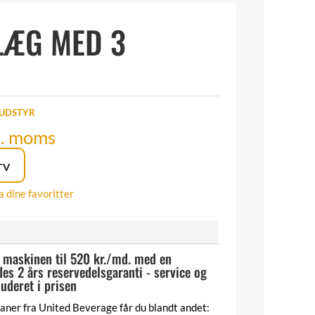
LÆG MED 3
UDSTYR
l. moms
rv
a dine favoritter
e maskinen til 520 kr./md. med en
ydes 2 års reservedelsgaranti - service og
luderet i prisen
ner fra United Beverage får du blandt andet: