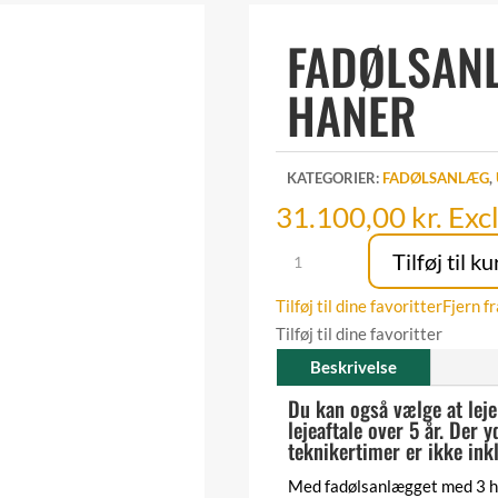
FADØLSAN
HANER
KATEGORIER:
FADØLSANLÆG
,
31.100,00
kr.
Exc
Fadølsanlæg
Tilføj til ku
med
3
Tilføj til dine favoritter
Fjern fr
haner
Tilføj til dine favoritter
antal
Beskrivelse
Du kan også vælge at lej
lejeaftale over 5 år. Der 
teknikertimer er ikke ink
Med fadølsanlægget med 3 ha