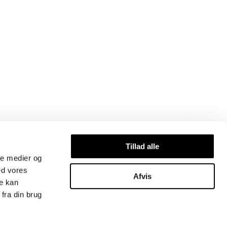
Tillad alle
ale medier og
ed vores
Afvis
re kan
fra din brug