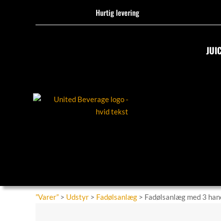
Hurtig levering
JUI
”Varer”
>
Udstyr
>
Fadølsanlæg
> Fadølsanlæg med 3 han