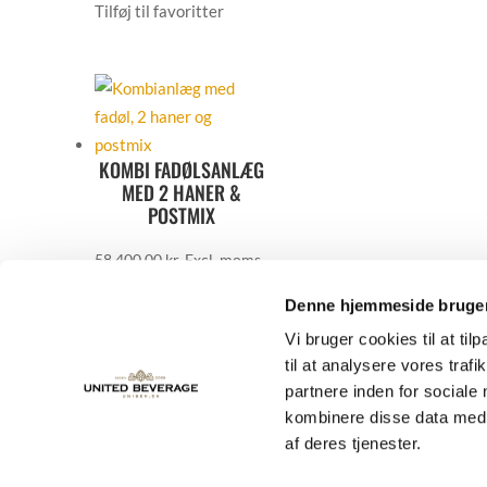
Tilføj til favoritter
KOMBI FADØLSANLÆG
MED 2 HANER &
POSTMIX
58.400,00
kr.
Excl. moms
Tilføj til favoritter
Fjern
Denne hjemmeside bruger
fra dine favoritter
Vi bruger cookies til at til
Tilføj til favoritter
til at analysere vores tra
partnere inden for sociale
kombinere disse data med a
af deres tjenester.