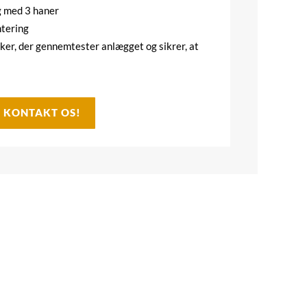
g med 3 haner
ntering
iker, der gennemtester anlægget og sikrer, at
- KONTAKT OS!