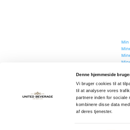
Min
Min
United Beverage Nordic ApS
Mine
Sindalsvej 50
Mine
8240 Risskov
Mine
Bliv
Tlf.
+45 70 15 00 80
Denne hjemmeside bruger
Vi bruger cookies til at til
til at analysere vores tra
partnere inden for sociale
kombinere disse data med a
af deres tjenester.