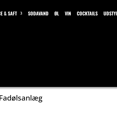
CE & SAFT
SODAVAND
ØL
VIN
COCKTAILS
UDSTY
Fadølsanlæg