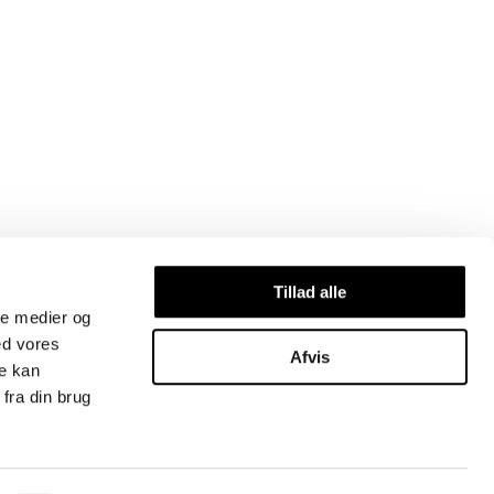
Vi modtager
Tillad alle
ale medier og
ed vores
Afvis
re kan
fra din brug