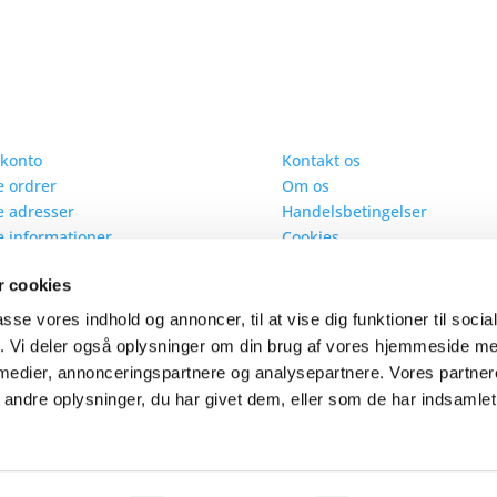
 konto
Information
 konto
Kontakt os
 ordrer
Om os
 adresser
Handelsbetingelser
 informationer
Cookies
 oprettet som kunde
Fødevarerapport
 cookies
FAQ - Sodavand
FAQ - Øl
passe vores indhold og annoncer, til at vise dig funktioner til soci
Returforsendelse
fik. Vi deler også oplysninger om din brug af vores hjemmeside m
Beregn besparelse
 medier, annonceringspartnere og analysepartnere. Vores partne
ndre oplysninger, du har givet dem, eller som de har indsamlet 