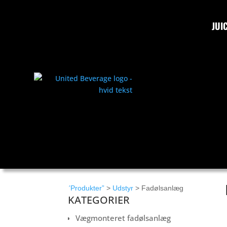
JUI
”Produkter”
>
Udstyr
> Fadølsanlæg
KATEGORIER
Vægmonteret fadølsanlæg