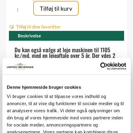
Kombi
Tilføj til kurv
fadølsanlæg
med
Tilføj til dine favoritter
3
haner
Beskrivelse
&
Du kan også vælge at leje maskinen til 1105
postmix
kr./md. med en lejeaftale over 5 år. Der ydes 2
antal
års reservedelsgaranti - service og
teknikertimer er ikke inkluderet i prisen
Med kombi-anlægget får du både et postmix anlæg
samt et fadølsanlæg med 3 haner fra United
Denne hjemmeside bruger cookies
Beverage.
Vi bruger cookies til at tilpasse vores indhold og
Du får blandt andet:
annoncer, til at vise dig funktioner til sociale medier og til
at analysere vores trafik. Vi deler også oplysninger om
et traditionelt fadølsanlæg med 3 haner
din brug af vores hjemmeside med vores partnere inden
et postmix anlæg med 5 smagsvarianter
for sociale medier, annonceringspartnere og
en postmix pistol
analysepartnere. Vores partnere kan kombinere disse