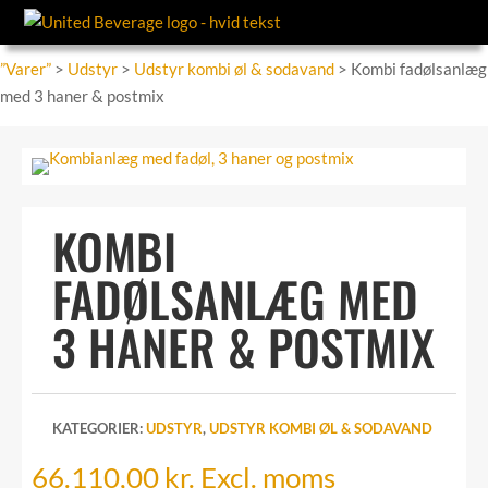
”Varer”
>
Udstyr
>
Udstyr kombi øl & sodavand
> Kombi fadølsanlæg
med 3 haner & postmix
KOMBI
FADØLSANLÆG MED
3 HANER & POSTMIX
KATEGORIER:
UDSTYR
,
UDSTYR KOMBI ØL & SODAVAND
66.110,00
kr.
Excl. moms