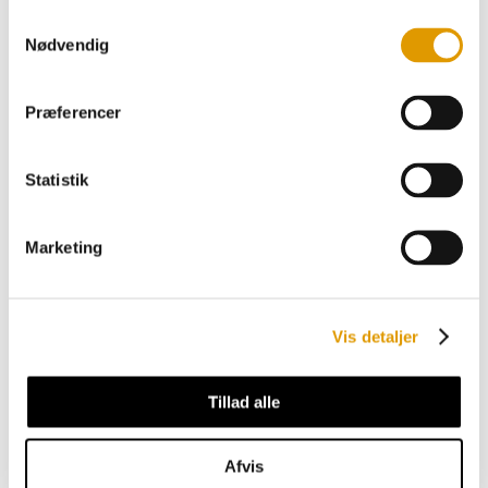
Samtykkevalg
Nødvendig
Præferencer
BESØG OS
Statistik
United Beverage Nordic ApS
Sindalsvej 50
Marketing
8240 Risskov
KONTAKT OS
Vis detaljer
+45 70 15 00 80
ordre@uni-b.com
Tillad alle
CVR nr.: 35412476
Afvis
VIGTIGE SIDER