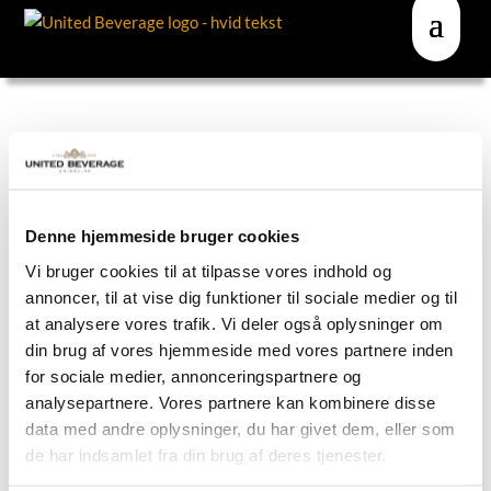
Returforsendelse
Denne hjemmeside bruger cookies
Vil du sende noget retur til os, eller vil du sende din
Vi bruger cookies til at tilpasse vores indhold og
pant tilbage? Se hvordan du nemt gør dette herunder.
annoncer, til at vise dig funktioner til sociale medier og til
at analysere vores trafik. Vi deler også oplysninger om
Skal du sende tomme pantfustager retur? Kontakt
din brug af vores hjemmeside med vores partnere inden
kundeservice på 70150080 /
ordre@uni-b.com
for sociale medier, annonceringspartnere og
Så aftaler vi sammen en afhentningsdag og booker
analysepartnere. Vores partnere kan kombinere disse
data med andre oplysninger, du har givet dem, eller som
fragten for dig!
de har indsamlet fra din brug af deres tjenester.