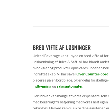
BRED VIFTE AF LØSNINGER
United Beverage kan tilbyde en bred vifte af for
udskænkning af Juice & Saft. Vi har blandt ande
hvor køler og produkter opbevares under en bordp
indrettet skab. Vi har såvel
Over Counter-bord
placeres på en bordplade, og endelig forskellige
indbygning
og
salgsautomater
.
Derudover kan mange af vores dispensere som n
med berøringsfri betjening med vores helt egen 
teknologi. Herved kan du sikre dine gæster en e