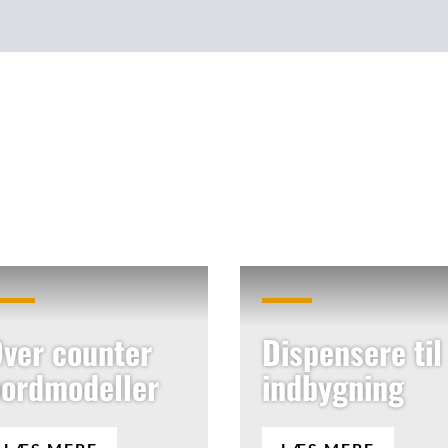
ver counter
Dispensere til
ordmodeller
indbygning