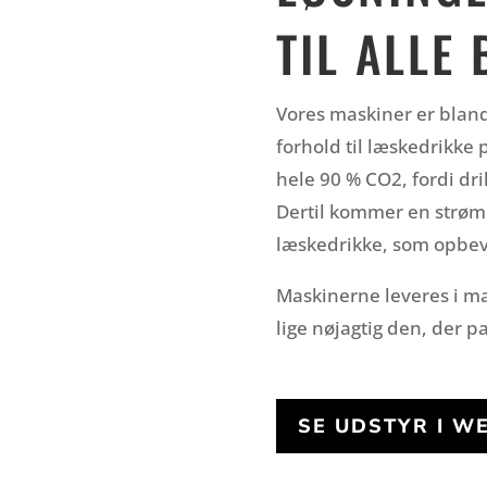
TIL ALLE
Vores maskiner er blan
forhold til læskedrikke 
hele 90 % CO2, fordi dr
Dertil kommer en strømbe
læskedrikke, som opbev
Maskinerne leveres i man
lige nøjagtig den, der pa
SE UDSTYR I 