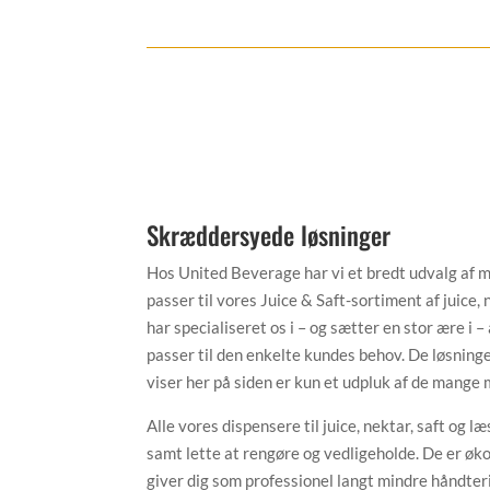
Skræddersyede løsninger
Hos United Beverage har vi et bredt udvalg af 
passer til vores Juice & Saft-sortiment af juice, 
har specialiseret os i – og sætter en stor ære i 
passer til den enkelte kundes behov. De løsninge
viser her på siden er kun et udpluk af de mange m
Alle vores dispensere til juice, nektar, saft og l
samt lette at rengøre og vedligeholde. De er øk
giver dig som professionel langt mindre håndterin