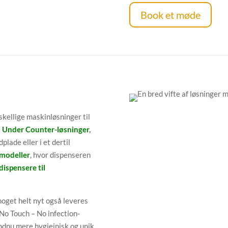
Book et møde
skellige maskinløsninger til
t
Under Counter-løsninger
,
lade eller i et dertil
modeller
, hvor dispenseren
dispensere til
oget helt nyt også leveres
No Touch – No infection-
ndnu mere hygiejnisk og unik