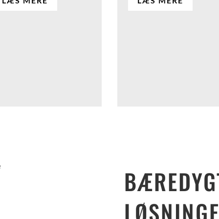
LÆS MERE
LÆS MERE
BÆREDYG
LØSNINGE