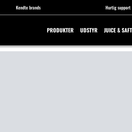
Kendte brands
Hurtig support
PRODUKTER
UDSTYR
JUICE & SAFT
UDSTYR
KINER TIL JUICE & S