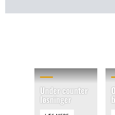
Under counter
O
løsninger
b