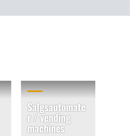
Salgsautomate
r / vending
machines