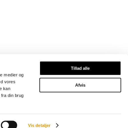
Vi modtager
Tillad alle
ale medier og
ed vores
Afvis
re kan
fra din brug
Vis detaljer