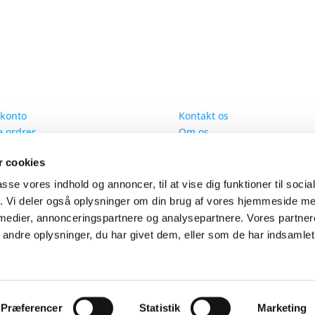
 konto
Information
 konto
Kontakt os
 ordrer
Om os
 adresser
Handelsbetingelser
 cookies
 informationer
Cookies
 oprettet som kunde
Fødevarerapport
passe vores indhold og annoncer, til at vise dig funktioner til soci
FAQ - Sodavand
fik. Vi deler også oplysninger om din brug af vores hjemmeside m
FAQ - Øl
 medier, annonceringspartnere og analysepartnere. Vores partne
Returforsendelse
ndre oplysninger, du har givet dem, eller som de har indsamlet 
Beregn besparelse
Præferencer
Statistik
Marketing