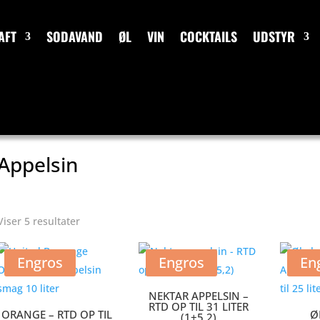
AFT
SODAVAND
ØL
VIN
COCKTAILS
UDSTYR
Appelsin
Sorteret
Viser 5 resultater
efter
popularitet
Engros
Engros
En
NEKTAR APPELSIN –
RTD OP TIL 31 LITER
ORANGE – RTD OP TIL
Ø
(1+5,2)