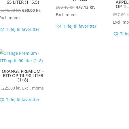
65 LITER (1+5,5)
APPEL
OP TIL
Den
Den
588,46
kr.
478,13
kr.
Den
Den
1.215,00
kr.
650,00
kr.
oprindelige
aktuelle
Excl. moms
657,69
k
oprindelige
aktuelle
Excl. moms
pris
pris
Excl. m
pris
pris
Tilføj til favoritter
Tilføj til favoritter
var:
er:
var:
er:
Tilfø
588,46 kr..
478,13 kr..
1.215,00 kr..
650,00 kr..
ORANGE PREMIUM –
RTD OP TIL 90 LITER
(1+8)
1.225,00
kr.
Excl. moms
Tilføj til favoritter