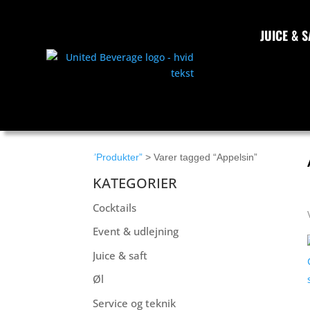
JUICE & S
”Produkter”
> Varer tagged “Appelsin”
KATEGORIER
Cocktails
Event & udlejning
Juice & saft
Øl
Service og teknik