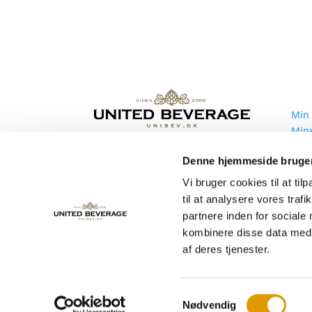
Min
Min
Mine
Mine
United Beverage Nordic ApS
Denne hjemmeside bruger
Mine
Sindalsvej 50
Bliv
Vi bruger cookies til at til
8240 Risskov
til at analysere vores tra
Tlf.
+45 70 15 00 80
partnere inden for sociale
kombinere disse data med a
af deres tjenester.
Samtykkevalg
Nødvendig