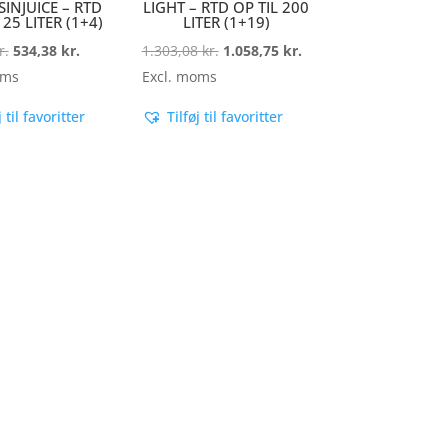
SINJUICE – RTD
LIGHT – RTD OP TIL 200
 25 LITER (1+4)
LITER (1+19)
Den
Den
Den
Den
r.
534,38
kr.
1.303,08
kr.
1.058,75
kr.
oprindelige
aktuelle
oprindelige
aktuelle
oms
Excl. moms
pris
pris
pris
pris
j til favoritter
Tilføj til favoritter
var:
er:
var:
er:
657,69 kr..
534,38 kr..
1.303,08 kr..
1.058,75 kr..