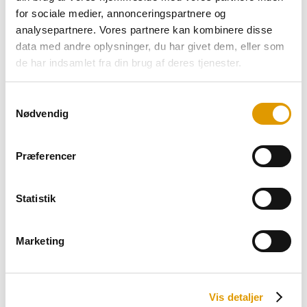
for sociale medier, annonceringspartnere og
SE VORES UDSTYR
analysepartnere. Vores partnere kan kombinere disse
data med andre oplysninger, du har givet dem, eller som
de har indsamlet fra din brug af deres tjenester.
Alle vores færdigblandede cocktails er klar til brug og
kan nemt tilsluttes fadølsanlæg for hurtig og
Samtykkevalg
professionel servering. Perfekt til barer, events og
Nødvendig
fester – ingen manuel blanding, bare iskold cocktail på
få sekunder.
Præferencer
Nem og fleksibel servering
Alle vores cocktails leveres i praktiske Bag-in-Box-
Statistik
løsninger, der kan tilpasses jeres behov. Uanset om I
ønsker at koble dem på et anlæg for hurtig og effektiv
Marketing
servering eller foretrækker at tappe direkte fra boxen,
så fungerer det hele – helt uden bøvl.
Det samme gælder vores 10 L Bag-in-Box vine (rød,
Vis detaljer