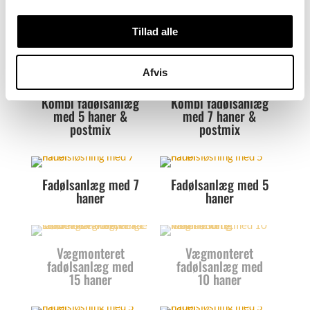
hvid og rosé), som også kan bruges både manuelt eller
via anlæg, alt efter hvad der passer bedst til jeres
Tillad alle
setup.
Afvis
Kombi fadølsanlæg
Kombi fadølsanlæg
med 5 haner &
med 7 haner &
postmix
postmix
Fadølsanlæg med 7
Fadølsanlæg med 5
haner
haner
Vægmonteret
Vægmonteret
fadølsanlæg med
fadølsanlæg med
15 haner
10 haner